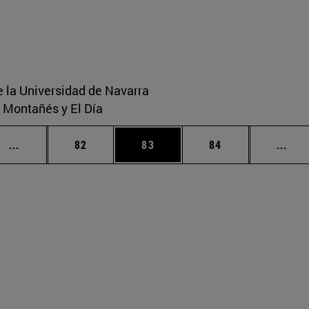
e la Universidad de Navarra
o Montañés y El Día
Páginas intermedias Use TAB para desplazarse.
Página
Página
Página
Pági
...
82
83
84
...