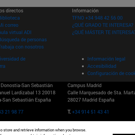
os directos
Información
(abre en nueva ventana)
Biblioteca
TFNO +34 948 42 56 00
(abre en nueva ventana)
Mi correo
¿QUÉ GRADO TE INTERESA?
(abre en nueva ventana)
Aula virtual ADI
¿QUÉ MÁSTER TE INTERESA
(abre en nueva ventana)
Búsqueda de personas
(abre en nueva ventana)
Trabaja con nosotros
versidad de
Información legal
rra
Accesibilidad
Configuración de coo
Donostia-San Sebastián
Campus Madrid
anuel Lardizabal 13 20018
Calle Marquesado de Sta. Marta
a-San Sebastián España
28027 Madrid España
43 21 98 77
T.
+34 914 51 43 41
Nueva York (IESE)
Campus Munich (IESE)
to store and retrieve information when you browse.
7th St 10019-2201 Nueva York
Maria-Theresia-Straße 15 8167