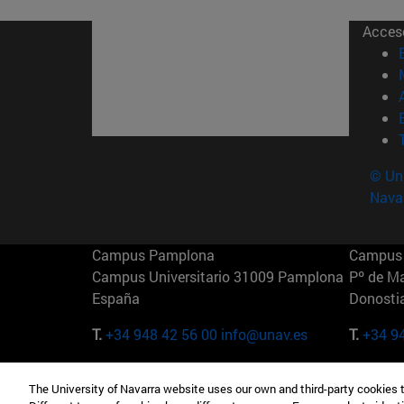
Acces
© Uni
Nava
Campus Pamplona
Campus 
Campus Universitario 31009 Pamplona
Pº de M
España
Donosti
T.
+34 948 42 56 00
info@unav.es
T.
+34 9
Campus Madrid (IESE)
Campus 
The University of Navarra website uses our own and third-party cookies 
Camino del Cerro Águila 3 28023
165 W 5