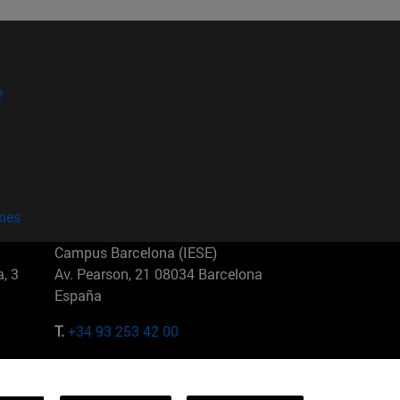
?
kies
Campus Barcelona (IESE)
, 3
Av. Pearson, 21 08034 Barcelona
España
T.
+34 93 253 42 00
Campus Sao Paulo (IESE)
5
Rua Martiniano de Carvalho, 573