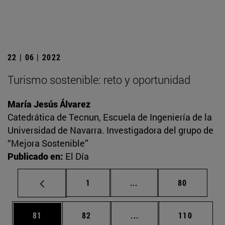
22 | 06 | 2022
Turismo sostenible: reto y oportunidad
María Jesús Álvarez
Catedrática de Tecnun, Escuela de Ingeniería de la
Universidad de Navarra. Investigadora del grupo de
“Mejora Sostenible”
Publicado en:
El Día
Página
Páginas intermedias Us
Página
1
...
80
Página
Página
Páginas intermedias U
Página
81
82
...
110