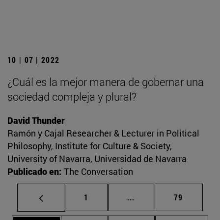
10 | 07 | 2022
¿Cuál es la mejor manera de gobernar una
sociedad compleja y plural?
David Thunder
Ramón y Cajal Researcher & Lecturer in Political
Philosophy, Institute for Culture & Society,
University of Navarra, Universidad de Navarra
Publicado en:
The Conversation
Página
Páginas intermedias Us
Página
1
...
79