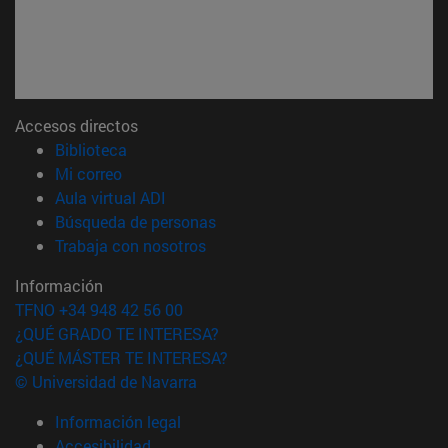
Accesos directos
(abre en nueva ventana)
Biblioteca
(abre en nueva ventana)
Mi correo
(abre en nueva ventana)
Aula virtual ADI
(abre en nueva ventana)
Búsqueda de personas
(abre en nueva ventana)
Trabaja con nosotros
Información
TFNO +34 948 42 56 00
¿QUÉ GRADO TE INTERESA?
¿QUÉ MÁSTER TE INTERESA?
© Universidad de Navarra
Información legal
Accesibilidad