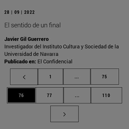
28 | 09 | 2022
El sentido de un final
Javier Gil Guerrero
Investigador del Instituto Cultura y Sociedad de la
Universidad de Navarra
Publicado en:
El Confidencial
Página
Páginas intermedias Us
Página
1
...
75
Página
Página
Páginas intermedias U
Página
76
77
...
110