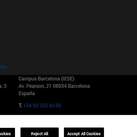
?
kies
Campus Barcelona (IESE)
, 3
Av. Pearson, 21 08034 Barcelona
España
T.
+34 93 253 42 00
Campus Sao Paulo (IESE)
5
Rua Martiniano de Carvalho, 573
01321001 Bela Vista Brasil
ookies
Reject All
Accept All Cookies