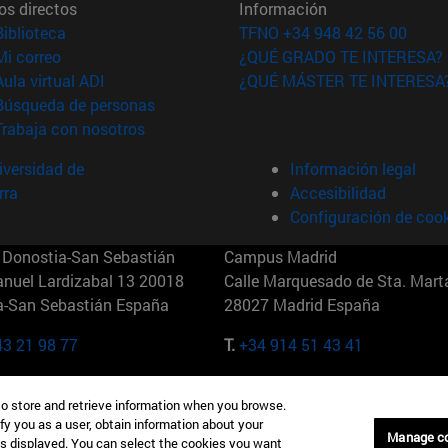
os directos
Información
(abre en nueva ventana)
Biblioteca
TFNO +34 948 42 56 00
(abre en nueva ventana)
Mi correo
¿QUÉ GRADO TE INTERESA?
(abre en nueva ventana)
Aula virtual ADI
¿QUÉ MÁSTER TE INTERESA
(abre en nueva ventana)
Búsqueda de personas
(abre en nueva ventana)
Trabaja con nosotros
versidad de
Información legal
rra
Accesibilidad
Configuración de coo
Donostia-San Sebastián
Campus Madrid
anuel Lardizabal 13 20018
Calle Marquesado de Sta. Marta
a-San Sebastián España
28027 Madrid España
43 21 98 77
T.
+34 914 51 43 41
Nueva York (IESE)
Campus Munich (IESE)
to store and retrieve information when you browse.
7th St 10019-2201 Nueva York
Maria-Theresia-Straße 15 8167
fy you as a user, obtain information about your
Múnich Alemania
Manage c
is displayed. You can select the cookies you want