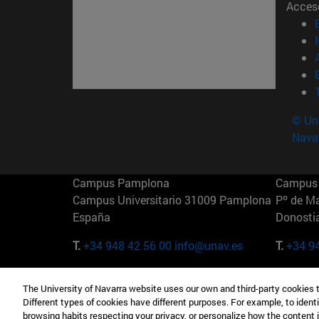
Acces
© Uni
Nava
Campus Pamplona
Campus 
Campus Universitario 31009 Pamplona
Pº de M
España
Donosti
T.
+34 948 42 56 00
info@unav.es
T.
+34 9
Campus Madrid (IESE)
Campus 
The University of Navarra website uses our own and third-party cookies 
Camino del Cerro Águila 3 28023
165 W 5
Different types of cookies have different purposes. For example, to identi
Madrid España
EE.UU
browsing habits respecting your privacy, or personalize how the content 