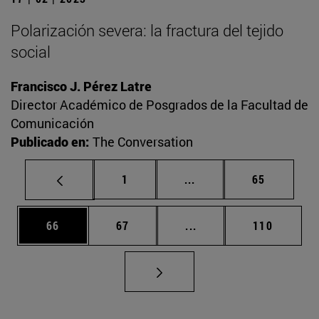
Polarización severa: la fractura del tejido
social
Francisco J. Pérez Latre
Director Académico de Posgrados de la Facultad de
Comunicación
Publicado en:
The Conversation
Página
Páginas intermedias Us
Página
1
...
65
Página
Página
Páginas intermedias U
Página
66
67
...
110