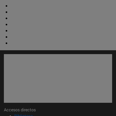
Accesos directos
(abre en nueva ventana)
Biblioteca