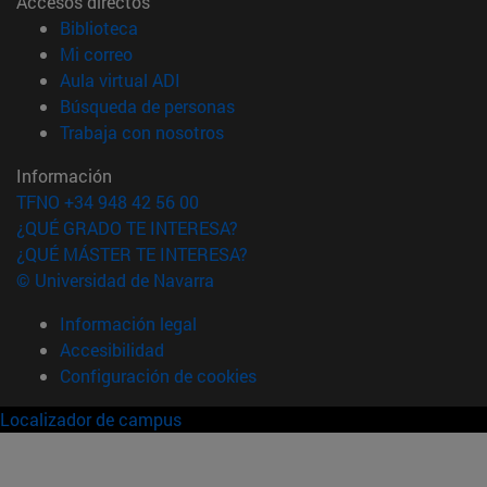
Accesos directos
(abre en nueva ventana)
Biblioteca
(abre en nueva ventana)
Mi correo
(abre en nueva ventana)
Aula virtual ADI
(abre en nueva ventana)
Búsqueda de personas
(abre en nueva ventana)
Trabaja con nosotros
Información
TFNO +34 948 42 56 00
¿QUÉ GRADO TE INTERESA?
¿QUÉ MÁSTER TE INTERESA?
© Universidad de Navarra
Información legal
Accesibilidad
Configuración de cookies
Localizador de campus