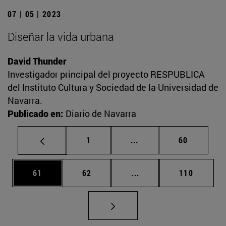
07 | 05 | 2023
Diseñar la vida urbana
David Thunder
Investigador principal del proyecto RESPUBLICA
del Instituto Cultura y Sociedad de la Universidad de
Navarra.
Publicado en:
Diario de Navarra
Página
Páginas intermedias Us
Página
1
...
60
Página
Página
Páginas intermedias U
Página
61
62
...
110