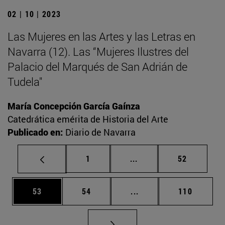
02 | 10 | 2023
Las Mujeres en las Artes y las Letras en
Navarra (12). Las “Mujeres Ilustres del
Palacio del Marqués de San Adrián de
Tudela"
María Concepción García Gaínza
Catedrática emérita de Historia del Arte
Publicado en:
Diario de Navarra
Página
Páginas intermedias Us
Página
1
...
52
Página
Página
Páginas intermedias U
Página
53
54
...
110