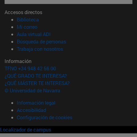
Accesos directos
(abre en nueva ventana)
Biblioteca
(abre en nueva ventana)
Mi correo
(abre en nueva ventana)
Aula virtual ADI
(abre en nueva ventana)
Búsqueda de personas
(abre en nueva ventana)
Trabaja con nosotros
Información
TFNO +34 948 42 56 00
¿QUÉ GRADO TE INTERESA?
¿QUÉ MÁSTER TE INTERESA?
© Universidad de Navarra
Información legal
Accesibilidad
Configuración de cookies
Localizador de campus