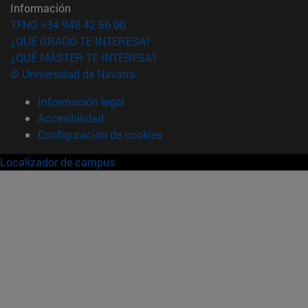
Información
TFNO +34 948 42 56 00
¿QUÉ GRADO TE INTERESA?
¿QUÉ MÁSTER TE INTERESA?
© Universidad de Navarra
Información legal
Accesibilidad
Configuración de cookies
Localizador de campus