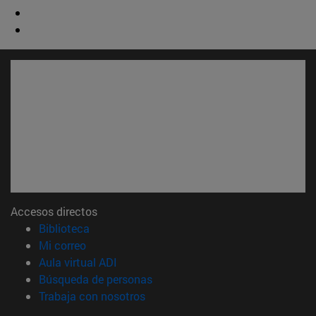
Accesos directos
(abre en nueva ventana)
Biblioteca
(abre en nueva ventana)
Mi correo
(abre en nueva ventana)
Aula virtual ADI
(abre en nueva ventana)
Búsqueda de personas
(abre en nueva ventana)
Trabaja con nosotros