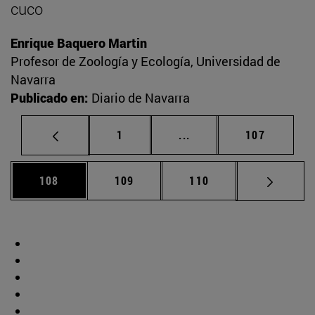
cuco
Enrique Baquero Martin
Profesor de Zoología y Ecología, Universidad de
Navarra
Publicado en:
Diario de Navarra
Página
Páginas intermedias Us
Página
1
...
107
Página
Página
Página
108
109
110