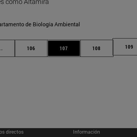
res como Altamira
partamento de Biología Ambiental
Pági
109
Páginas intermedias Use TAB para desplazarse.
Página
Página
Página
..
106
107
108
os directos
Información