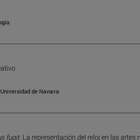
ogía
eativo
a Universidad de Navarra
 fugit
. La representación del reloj en las artes