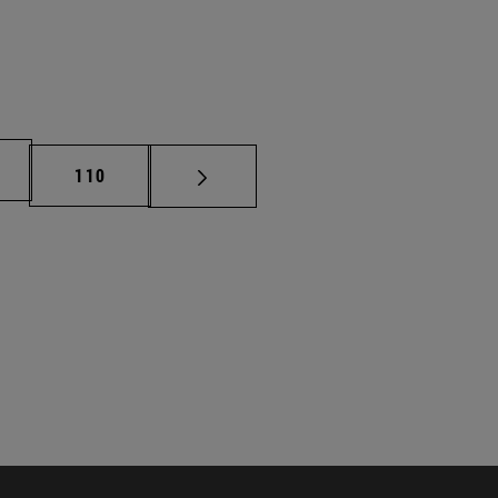
na
Página
110