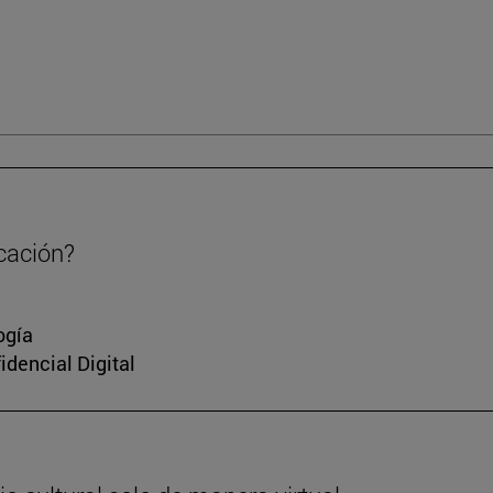
cación?
ogía
idencial Digital