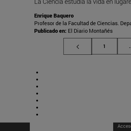
La Ciencia estudia la vida en luga
Enrique Baquero
Profesor de la Facultad de Ciencias. De
Publicado en:
El Diario Montañés
Página
1
.
Acces