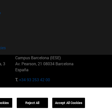
?
kies
Campus Barcelona (IESE)
, 3
Av. Pearson, 21 08034 Barcelona
España
T.
+34 93 253 42 00
Campus Sao Paulo (IESE)
5
Rua Martiniano de Carvalho, 573
01321001 Bela Vista Brasil
ookies
Reject All
Accept All Cookies
T.
+55 11 3177-8300