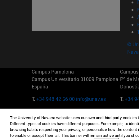
© Uni
Nava
Campus Pamplona
Campus 
Campus Universitario 31009 Pamplona
Pº de M
España
Donosti
T.
+34 948 42 56 00
info@unav.es
T.
+34 9
Campus Madrid (IESE)
Campus 
The University of Navarra website uses our own and third-party cookies 
Camino del Cerro Águila 3 28023
165 W 5
Different types of cookies have different purposes. For example, to identi
Madrid España
EE.UU
browsing habits respecting your privacy, or personalize how the content 
to enable or accept them all. This banner will remain active until you ch
T.
+34 912 11 30 00
T.
+1 64