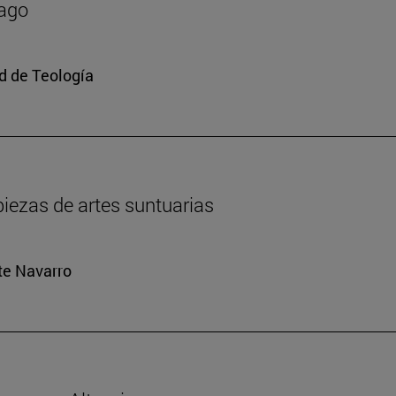
mago
ad de Teología
iezas de artes suntuarias
rte Navarro