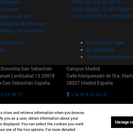
(abre en nueva ventana)
Biblioteca
TFNO +34 948 42 56 00
(abre en nueva ventana)
Mi correo
¿QUÉ GRADO TE INTERESA?
(abre en nueva ventana)
Aula virtual ADI
¿QUÉ MÁSTER TE INTERESA
(abre en nueva ventana)
Búsqueda de personas
(abre en nueva ventana)
Trabaja con nosotros
versidad de
Información legal
rra
Accesibilidad
Configuración de coo
Donostia-San Sebastián
Campus Madrid
anuel Lardizabal 13 20018
Calle Marquesado de Sta. Marta
a-San Sebastián España
28027 Madrid España
43 21 98 77
T.
+34 914 51 43 41
Nueva York (IESE)
Campus Munich (IESE)
to store and retrieve information when you browse.
7th St 10019-2201 Nueva York
Maria-Theresia-Straße 15 8167
fy you as a user, obtain information about your
Múnich Alemania
Manage c
is displayed. You can select the cookies you want
oose one of the two options. For more detailed
6 346 8850
T.
+49 89 24209790