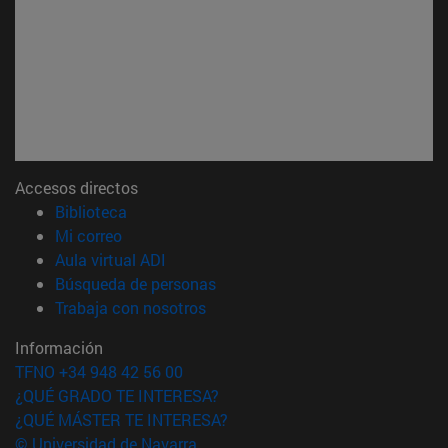
Accesos directos
(abre en nueva ventana)
Biblioteca
(abre en nueva ventana)
Mi correo
(abre en nueva ventana)
Aula virtual ADI
(abre en nueva ventana)
Búsqueda de personas
(abre en nueva ventana)
Trabaja con nosotros
Información
TFNO +34 948 42 56 00
¿QUÉ GRADO TE INTERESA?
¿QUÉ MÁSTER TE INTERESA?
© Universidad de Navarra