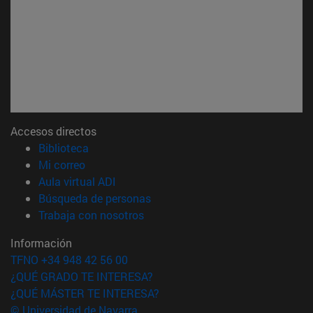
Accesos directos
(abre en nueva ventana)
Biblioteca
(abre en nueva ventana)
Mi correo
(abre en nueva ventana)
Aula virtual ADI
(abre en nueva ventana)
Búsqueda de personas
(abre en nueva ventana)
Trabaja con nosotros
Información
TFNO +34 948 42 56 00
¿QUÉ GRADO TE INTERESA?
¿QUÉ MÁSTER TE INTERESA?
© Universidad de Navarra