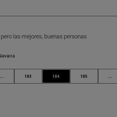
 pero las mejores, buenas personas
Navarra
Páginas intermedias Use TAB para desplazarse.
Página
Página
Página
Pá
...
103
104
105
...