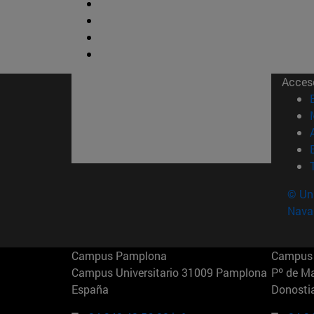
Acces
© Uni
Nava
Campus Pamplona
Campus 
Campus Universitario 31009 Pamplona
Pº de M
España
Donosti