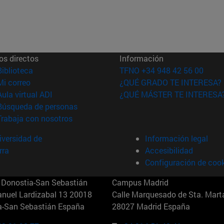
os directos
Información
(abre en nueva ventana)
Biblioteca
TFNO +34 948 42 56 00
(abre en nueva ventana)
Mi correo
¿QUÉ GRADO TE INTERESA?
(abre en nueva ventana)
Aula virtual ADI
¿QUÉ MÁSTER TE INTERESA
(abre en nueva ventana)
Búsqueda de personas
(abre en nueva ventana)
Trabaja con nosotros
versidad de
Información legal
rra
Accesibilidad
Configuración de coo
Donostia-San Sebastián
Campus Madrid
anuel Lardizabal 13 20018
Calle Marquesado de Sta. Marta
a-San Sebastián España
28027 Madrid España