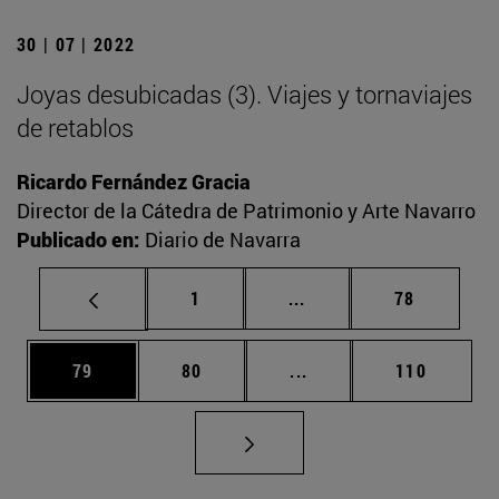
30 | 07 | 2022
Joyas desubicadas (3). Viajes y tornaviajes
de retablos
Ricardo Fernández Gracia
Director de la Cátedra de Patrimonio y Arte Navarro
Publicado en:
Diario de Navarra
Página
Páginas intermedias Us
Página
1
...
78
Página
Página
Páginas intermedias U
Página
79
80
...
110