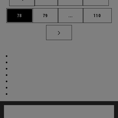
Página
Página
Páginas intermedias U
Página
78
79
...
110