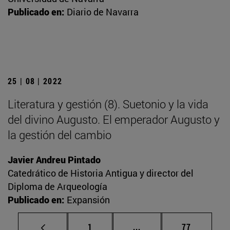
Publicado en:
Diario de Navarra
25 | 08 | 2022
Literatura y gestión (8). Suetonio y la vida
del divino Augusto. El emperador Augusto y
la gestión del cambio
Javier Andreu Pintado
Catedrático de Historia Antigua y director del
Diploma de Arqueología
Publicado en:
Expansión
Página
Páginas intermedias Us
Página
1
...
77