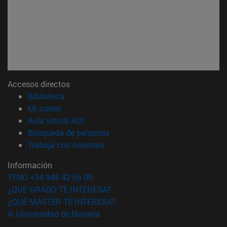
Accesos directos
(abre en nueva ventana)
Biblioteca
(abre en nueva ventana)
Mi correo
(abre en nueva ventana)
Aula virtual ADI
(abre en nueva ventana)
Búsqueda de personas
(abre en nueva ventana)
Trabaja con nosotros
Información
TFNO +34 948 42 56 00
¿QUÉ GRADO TE INTERESA?
¿QUÉ MÁSTER TE INTERESA?
© Universidad de Navarra