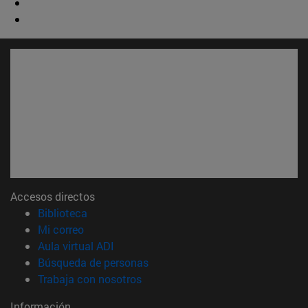
Accesos directos
(abre en nueva ventana)
Biblioteca
(abre en nueva ventana)
Mi correo
(abre en nueva ventana)
Aula virtual ADI
(abre en nueva ventana)
Búsqueda de personas
(abre en nueva ventana)
Trabaja con nosotros
Información