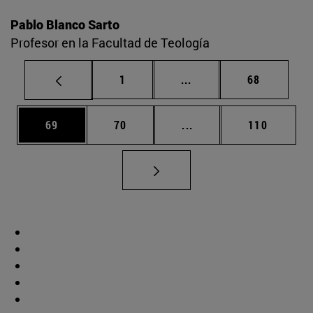
Pablo Blanco Sarto
Profesor en la Facultad de Teología
Página
Páginas intermedias Us
Página
1
...
68
Página
Página
Páginas intermedias U
Página
69
70
...
110