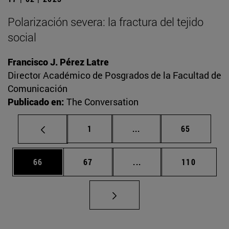
Polarización severa: la fractura del tejido
social
Francisco J. Pérez Latre
Director Académico de Posgrados de la Facultad de
Comunicación
Publicado en:
The Conversation
Página
Páginas intermedias Us
Página
1
...
65
Página
Página
Páginas intermedias U
Página
66
67
...
110