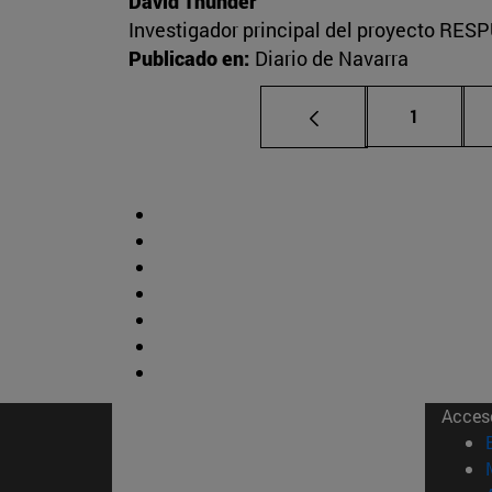
David Thunder
Investigador principal del proyecto RESP
Publicado en:
Diario de Navarra
Página
1
Acces