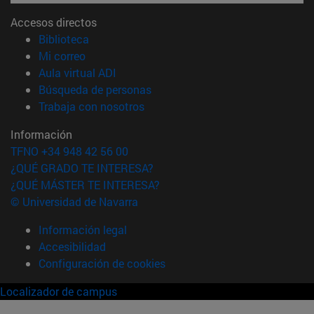
Accesos directos
(abre en nueva ventana)
Biblioteca
(abre en nueva ventana)
Mi correo
(abre en nueva ventana)
Aula virtual ADI
(abre en nueva ventana)
Búsqueda de personas
(abre en nueva ventana)
Trabaja con nosotros
Información
TFNO +34 948 42 56 00
¿QUÉ GRADO TE INTERESA?
¿QUÉ MÁSTER TE INTERESA?
© Universidad de Navarra
Información legal
Accesibilidad
Configuración de cookies
Localizador de campus