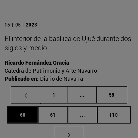
15 | 05 | 2023
El interior de la basílica de Ujué durante dos
siglos y medio
Ricardo Fernández Gracia
Cátedra de Patrimonio y Arte Navarro
Publicado en:
Diario de Navarra
Página
Páginas intermedias Us
Página
1
...
59
Página
Página
Páginas intermedias U
Página
60
61
...
110