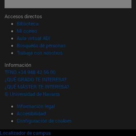
Accesos directos
(abre en nueva ventana)
Biblioteca
(abre en nueva ventana)
Mi correo
(abre en nueva ventana)
Aula virtual ADI
(abre en nueva ventana)
Búsqueda de personas
(abre en nueva ventana)
Trabaja con nosotros
Información
TFNO +34 948 42 56 00
¿QUÉ GRADO TE INTERESA?
¿QUÉ MÁSTER TE INTERESA?
© Universidad de Navarra
Información legal
Accesibilidad
Configuración de cookies
Localizador de campus