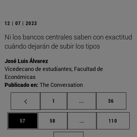
12 | 07 | 2023
Ni los bancos centrales saben con exactitud
cuándo dejarán de subir los tipos
José Luis Álvarez
Vicedecano de estudiantes, Facultad de
Económicas
Publicado en:
The Conversation
Página
Páginas intermedias Us
Página
1
...
56
Página
Página
Páginas intermedias U
Página
57
58
...
110