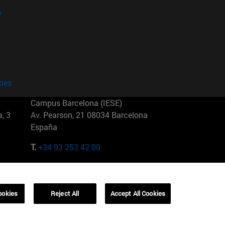
?
kies
Campus Barcelona (IESE)
, 3
Av. Pearson, 21 08034 Barcelona
España
T.
+34 93 253 42 00
Campus Sao Paulo (IESE)
5
Rua Martiniano de Carvalho, 573
01321001 Bela Vista Brasil
ookies
Reject All
Accept All Cookies
T.
+55 11 3177-8300