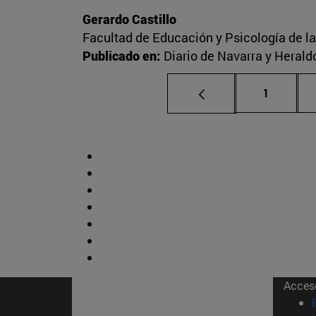
Gerardo Castillo
Facultad de Educación y Psicología de l
Publicado en:
Diario de Navarra y Herald
Página
1
Acces