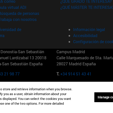
(abre en nueva ventana)
Mi correo
¿QUÉ GRADO TE INTERESA?
(abre en nueva ventana)
Aula virtual ADI
¿QUÉ MÁSTER TE INTERESA
(abre en nueva ventana)
Búsqueda de personas
(abre en nueva ventana)
Trabaja con nosotros
versidad de
Información legal
rra
Accesibilidad
Configuración de coo
Donostia-San Sebastián
Campus Madrid
anuel Lardizabal 13 20018
Calle Marquesado de Sta. Marta
a-San Sebastián España
28027 Madrid España
43 21 98 77
T.
+34 914 51 43 41
Nueva York (IESE)
Campus Munich (IESE)
to store and retrieve information when you browse.
7th St 10019-2201 Nueva York
Maria-Theresia-Straße 15 8167
fy you as a user, obtain information about your
Múnich Alemania
Manage c
is displayed. You can select the cookies you want
oose one of the two options. For more detailed
6 346 8850
T.
+49 89 24209790