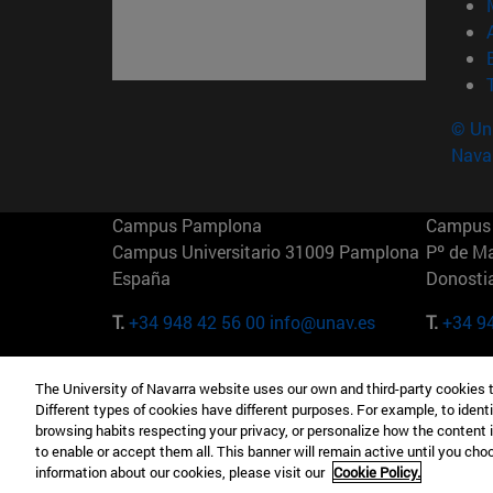
© Uni
Nava
Campus Pamplona
Campus 
Campus Universitario 31009 Pamplona
Pº de M
España
Donosti
T.
+34 948 42 56 00
info@unav.es
T.
+34 9
Campus Madrid (IESE)
Campus 
The University of Navarra website uses our own and third-party cookies 
Camino del Cerro Águila 3 28023
165 W 5
Different types of cookies have different purposes. For example, to identi
Madrid España
EE.UU
browsing habits respecting your privacy, or personalize how the content 
to enable or accept them all. This banner will remain active until you ch
T.
+34 912 11 30 00
T.
+1 64
information about our cookies, please visit our
Cookie Policy.