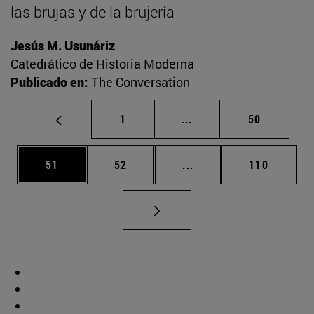
las brujas y de la brujería
Jesús M. Usunáriz
Catedrático de Historia Moderna
Publicado en:
The Conversation
Página
Páginas intermedias Us
Página
1
...
50
Página
Página
Páginas intermedias U
Página
51
52
...
110