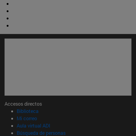
Accesos directos
(abre en nueva ventana)
Biblioteca
(abre en nueva ventana)
Mi correo
(abre en nueva ventana)
Aula virtual ADI
(abre en nueva ventana)
Búsqueda de personas