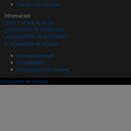
(abre en nueva ventana)
Trabaja con nosotros
Información
TFNO +34 948 42 56 00
¿QUÉ GRADO TE INTERESA?
¿QUÉ MÁSTER TE INTERESA?
© Universidad de Navarra
Información legal
Accesibilidad
Configuración de cookies
Localizador de campus