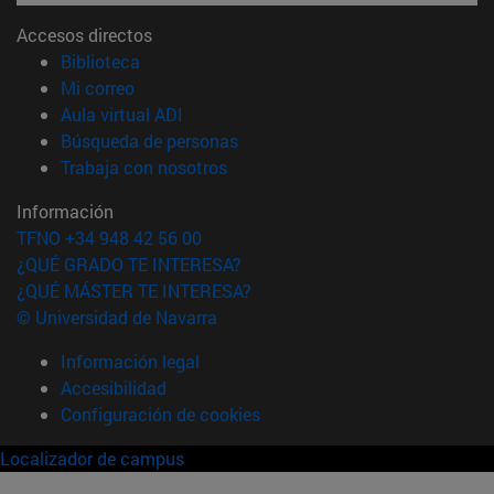
Accesos directos
(abre en nueva ventana)
Biblioteca
(abre en nueva ventana)
Mi correo
(abre en nueva ventana)
Aula virtual ADI
(abre en nueva ventana)
Búsqueda de personas
(abre en nueva ventana)
Trabaja con nosotros
Información
TFNO +34 948 42 56 00
¿QUÉ GRADO TE INTERESA?
¿QUÉ MÁSTER TE INTERESA?
© Universidad de Navarra
Información legal
Accesibilidad
Configuración de cookies
Localizador de campus