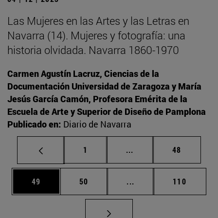
Las Mujeres en las Artes y las Letras en
Navarra (14). Mujeres y fotografía: una
historia olvidada. Navarra 1860-1970
Carmen Agustín Lacruz, Ciencias de la
Documentación Universidad de Zaragoza y María
Jesús García Camón, Profesora Emérita de la
Escuela de Arte y Superior de Diseño de Pamplona
Publicado en:
Diario de Navarra
Página
Páginas intermedias Us
Página
1
...
48
Página
Página
Páginas intermedias U
Página
49
50
...
110