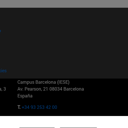
?
kies
Campus Barcelona (IESE)
, 3
Av. Pearson, 21 08034 Barcelona
España
T.
+34 93 253 42 00
Campus Sao Paulo (IESE)
5
Rua Martiniano de Carvalho, 573