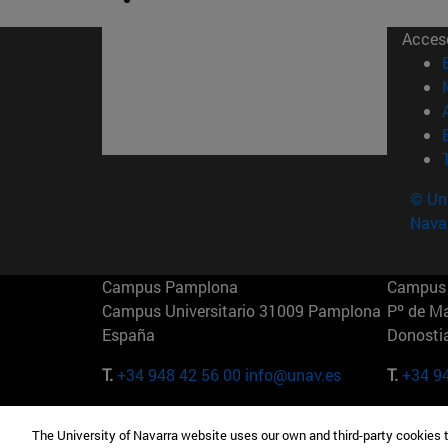
Acces
© Uni
Nava
Campus Pamplona
Campus 
Campus Universitario 31009 Pamplona
Pº de M
España
Donosti
T.
+34 948 42 56 00
info@unav.es
T.
+34 9
Campus Madrid (IESE)
Campus 
The University of Navarra website uses our own and third-party cookies 
Camino del Cerro Águila 3 28023
165 W 5