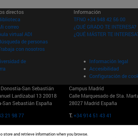
os directos
Información
(abre en nueva ventana)
Biblioteca
TFNO +34 948 42 56 00
(abre en nueva ventana)
Mi correo
¿QUÉ GRADO TE INTERESA?
(abre en nueva ventana)
Aula virtual ADI
¿QUÉ MÁSTER TE INTERESA
(abre en nueva ventana)
Búsqueda de personas
(abre en nueva ventana)
Trabaja con nosotros
versidad de
Información legal
rra
Accesibilidad
Configuración de coo
Donostia-San Sebastián
Campus Madrid
anuel Lardizabal 13 20018
Calle Marquesado de Sta. Marta
a-San Sebastián España
28027 Madrid España
43 21 98 77
T.
+34 914 51 43 41
Nueva York (IESE)
Campus Munich (IESE)
to store and retrieve information when you browse.
7th St 10019-2201 Nueva York
Maria-Theresia-Straße 15 8167