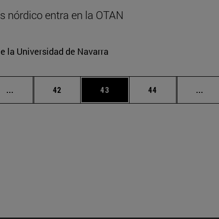
aís nórdico entra en la OTAN
e la Universidad de Navarra
Páginas intermedias Use TAB para desplazarse.
Página
Página
Página
Pági
...
42
43
44
...