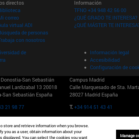
os directos
Información
(abre en nueva ventana)
Biblioteca
TFNO +34 948 42 56 00
(abre en nueva ventana)
Mi correo
¿QUÉ GRADO TE INTERESA?
(abre en nueva ventana)
Aula virtual ADI
¿QUÉ MÁSTER TE INTERESA
(abre en nueva ventana)
Búsqueda de personas
(abre en nueva ventana)
Trabaja con nosotros
versidad de
Información legal
rra
Accesibilidad
Configuración de coo
Donostia-San Sebastián
Campus Madrid
anuel Lardizabal 13 20018
Calle Marquesado de Sta. Marta
a-San Sebastián España
28027 Madrid España
43 21 98 77
T.
+34 914 51 43 41
Nueva York (IESE)
Campus Munich (IESE)
to store and retrieve information when you browse.
7th St 10019-2201 Nueva York
Maria-Theresia-Straße 15 8167
fy you as a user, obtain information about your
Múnich Alemania
Manage c
is displayed. You can select the cookies you want