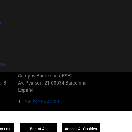
?
kies
Campus Barcelona (IESE)
, 3
Av. Pearson, 21 08034 Barcelona
España
T.
+34 93 253 42 00
Campus Sao Paulo (IESE)
5
Rua Martiniano de Carvalho, 573
01321001 Bela Vista Brasil
ookies
Reject All
Accept All Cookies