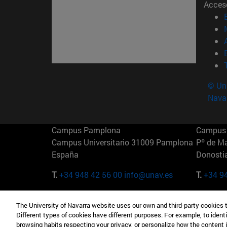
Acces
© Uni
Nava
Campus Pamplona
Campus 
Campus Universitario 31009 Pamplona
Pº de M
España
Donosti
T.
+34 948 42 56 00
info@unav.es
T.
+34 9
Campus Madrid (IESE)
Campus 
The University of Navarra website uses our own and third-party cookies 
Camino del Cerro Águila 3 28023
165 W 5
Different types of cookies have different purposes. For example, to identi
Madrid España
EE.UU
browsing habits respecting your privacy, or personalize how the content 