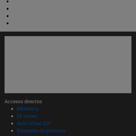
Accesos directos
(abre en nueva ventana)
Biblioteca
(abre en nueva ventana)
Mi correo
(abre en nueva ventana)
Aula virtual ADI
(abre en nueva ventana)
Búsqueda de personas