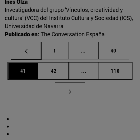
Inés Olza
Investigadora del grupo 'Vínculos, creatividad y
cultura' (VCC) del Instituto Cultura y Sociedad (ICS),
Universidad de Navarra
Publicado en:
The Conversation España
Página
Páginas intermedias Us
Página
1
...
40
Página
Página
Páginas intermedias U
Página
41
42
...
110