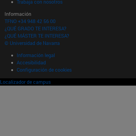
(abre en nueva ventana)
Trabaja con nosotros
Información
TFNO +34 948 42 56 00
¿QUÉ GRADO TE INTERESA?
¿QUÉ MÁSTER TE INTERESA?
© Universidad de Navarra
Información legal
Accesibilidad
Configuración de cookies
Localizador de campus