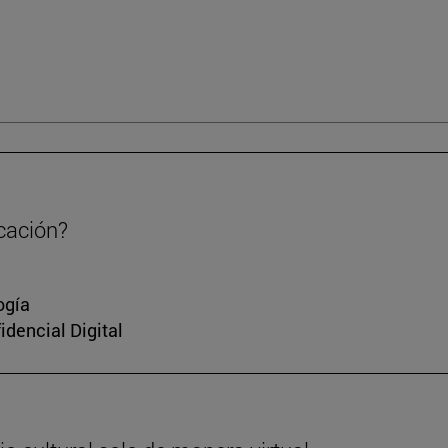
cación?
ogía
idencial Digital