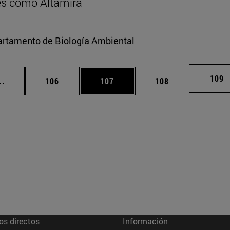
res como Altamira
partamento de Biología Ambiental
Pági
109
Páginas intermedias Use TAB para desplazarse.
Página
Página
Página
..
106
107
108
os directos
Información