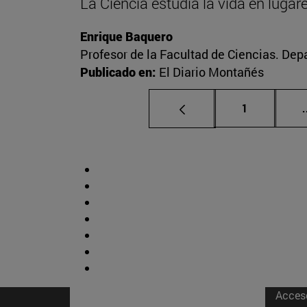
La Ciencia estudia la vida en luga
Enrique Baquero
Profesor de la Facultad de Ciencias. De
Publicado en:
El Diario Montañés
Página
1
.
Acces