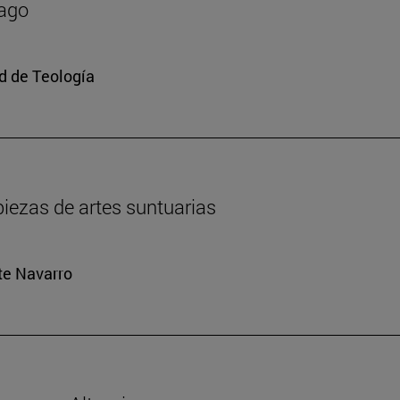
mago
ad de Teología
iezas de artes suntuarias
rte Navarro