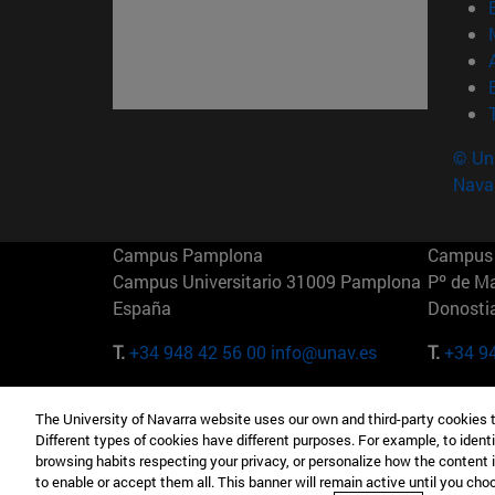
© Uni
Nava
Campus Pamplona
Campus 
Campus Universitario 31009 Pamplona
Pº de M
España
Donosti
T.
+34 948 42 56 00
info@unav.es
T.
+34 9
Campus Madrid (IESE)
Campus 
The University of Navarra website uses our own and third-party cookies 
Camino del Cerro Águila 3 28023
165 W 5
Different types of cookies have different purposes. For example, to identi
Madrid España
EE.UU
browsing habits respecting your privacy, or personalize how the content 
to enable or accept them all. This banner will remain active until you ch
T.
+34 912 11 30 00
T.
+1 64