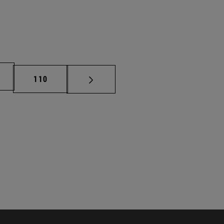
na
Página
110