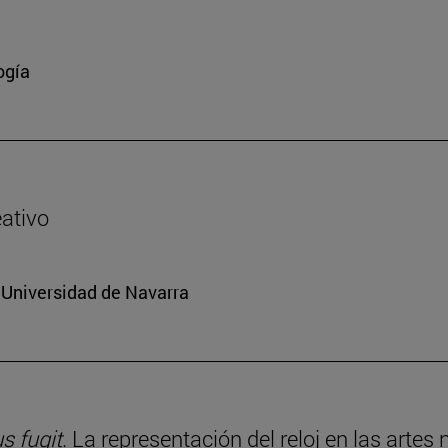
ogía
eativo
a Universidad de Navarra
 fugit
. La representación del reloj en las artes