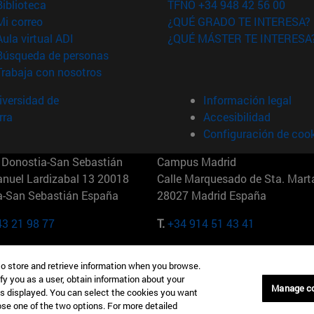
(abre en nueva ventana)
Biblioteca
TFNO +34 948 42 56 00
(abre en nueva ventana)
Mi correo
¿QUÉ GRADO TE INTERESA?
(abre en nueva ventana)
Aula virtual ADI
¿QUÉ MÁSTER TE INTERESA
(abre en nueva ventana)
Búsqueda de personas
(abre en nueva ventana)
Trabaja con nosotros
versidad de
Información legal
rra
Accesibilidad
Configuración de coo
Donostia-San Sebastián
Campus Madrid
anuel Lardizabal 13 20018
Calle Marquesado de Sta. Marta
a-San Sebastián España
28027 Madrid España
43 21 98 77
T.
+34 914 51 43 41
Nueva York (IESE)
Campus Munich (IESE)
to store and retrieve information when you browse.
7th St 10019-2201 Nueva York
Maria-Theresia-Straße 15 8167
fy you as a user, obtain information about your
Múnich Alemania
Manage c
is displayed. You can select the cookies you want
oose one of the two options. For more detailed
6 346 8850
T.
+49 89 24209790