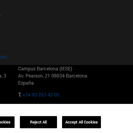
?
kies
Campus Barcelona (IESE)
, 3
Av. Pearson, 21 08034 Barcelona
España
T.
+34 93 253 42 00
Campus Sao Paulo (IESE)
5
Rua Martiniano de Carvalho, 573
01321001 Bela Vista Brasil
ookies
Reject All
Accept All Cookies
T.
+55 11 3177-8300