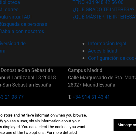
(abre en nueva ventana)
Biblioteca
TFNO +34 948 42 56 00
(abre en nueva ventana)
Mi correo
¿QUÉ GRADO TE INTERESA?
(abre en nueva ventana)
Aula virtual ADI
¿QUÉ MÁSTER TE INTERESA
(abre en nueva ventana)
Búsqueda de personas
(abre en nueva ventana)
Trabaja con nosotros
versidad de
Información legal
rra
Accesibilidad
Configuración de coo
Donostia-San Sebastián
Campus Madrid
anuel Lardizabal 13 20018
Calle Marquesado de Sta. Marta
a-San Sebastián España
28027 Madrid España
43 21 98 77
T.
+34 914 51 43 41
Nueva York (IESE)
Campus Munich (IESE)
to store and retrieve information when you browse.
7th St 10019-2201 Nueva York
Maria-Theresia-Straße 15 8167
fy you as a user, obtain information about your
Múnich Alemania
Manage c
is displayed. You can select the cookies you want
oose one of the two options. For more detailed
6 346 8850
T.
+49 89 24209790