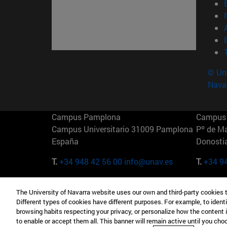
© Uni
Nava
Campus Pamplona
Campus 
Campus Universitario 31009 Pamplona
Pº de M
España
Donosti
T.
+34 948 42 56 00
info@unav.es
T.
+34 9
Campus Madrid (IESE)
Campus 
The University of Navarra website uses our own and third-party cookies 
Camino del Cerro Águila 3 28023
165 W 5
Different types of cookies have different purposes. For example, to identi
Madrid España
EE.UU
browsing habits respecting your privacy, or personalize how the content 
to enable or accept them all. This banner will remain active until you ch
T.
+34 912 11 30 00
T.
+1 64