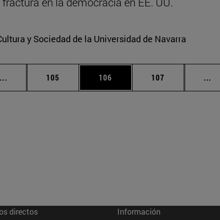
la fractura en la democracia en EE. UU.
Cultura y Sociedad de la Universidad de Navarra
Páginas intermedias Use TAB para desplazarse.
Página
Página
Página
Pá
...
105
106
107
...
os directos
Información