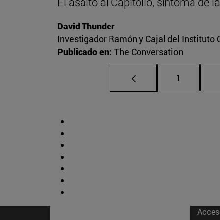
El asalto al Capitolio, síntoma de 
David Thunder
Investigador Ramón y Cajal del Instituto 
Publicado en:
The Conversation
Página
1
Acces