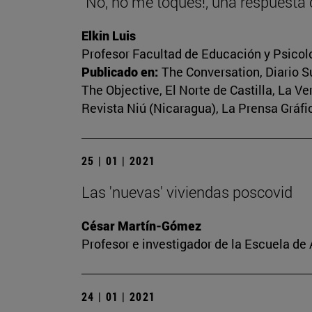
"No, no me toques!, una respuesta
Elkin Luis
Profesor Facultad de Educación y Psicol
Publicado en:
The Conversation, Diario Su
The Objective, El Norte de Castilla, La V
Revista Niú (Nicaragua), La Prensa Gráfic
25 | 01 | 2021
Las 'nuevas' viviendas poscovid
César Martín-Gómez
Profesor e investigador de la Escuela de
24 | 01 | 2021