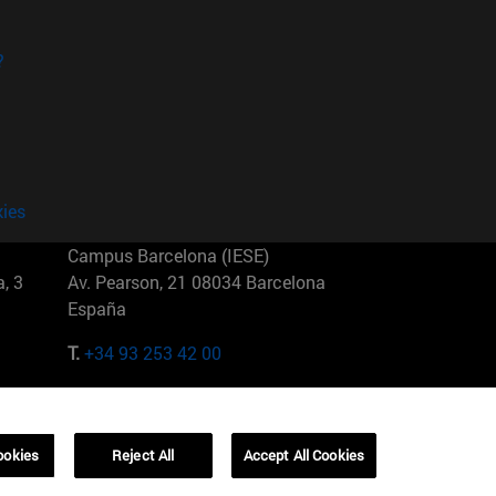
?
kies
Campus Barcelona (IESE)
, 3
Av. Pearson, 21 08034 Barcelona
España
T.
+34 93 253 42 00
Campus Sao Paulo (IESE)
5
Rua Martiniano de Carvalho, 573
01321001 Bela Vista Brasil
ookies
Reject All
Accept All Cookies
T.
+55 11 3177-8300