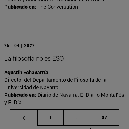
Publicado en:
The Conversation
26 | 04 | 2022
La filosofía no es ESO
Agustín Echavarría
Director del Departamento de Filosofía de la
Universidad de Navarra
Publicado en:
Diario de Navarra, El Diario Montañés
y El Día
Página
Páginas intermedias Us
Página
1
...
82