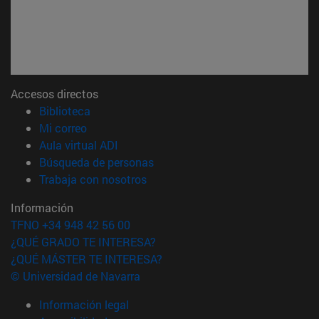
Accesos directos
(abre en nueva ventana)
Biblioteca
(abre en nueva ventana)
Mi correo
(abre en nueva ventana)
Aula virtual ADI
(abre en nueva ventana)
Búsqueda de personas
(abre en nueva ventana)
Trabaja con nosotros
Información
TFNO +34 948 42 56 00
¿QUÉ GRADO TE INTERESA?
¿QUÉ MÁSTER TE INTERESA?
© Universidad de Navarra
Información legal