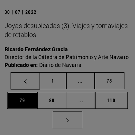
30 | 07 | 2022
Joyas desubicadas (3). Viajes y tornaviajes
de retablos
Ricardo Fernández Gracia
Director de la Cátedra de Patrimonio y Arte Navarro
Publicado en:
Diario de Navarra
Página
Páginas intermedias Us
Página
1
...
78
Página
Página
Páginas intermedias U
Página
79
80
...
110