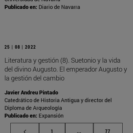
Publicado en:
Diario de Navarra
25 | 08 | 2022
Literatura y gestión (8). Suetonio y la vida
del divino Augusto. El emperador Augusto y
la gestión del cambio
Javier Andreu Pintado
Catedrático de Historia Antigua y director del
Diploma de Arqueología
Publicado en:
Expansión
Página
Páginas intermedias Us
Página
1
...
77