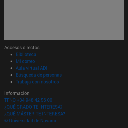
Accesos directos
(abre en nueva ventana)
Biblioteca
(abre en nueva ventana)
Mi correo
(abre en nueva ventana)
Aula virtual ADI
(abre en nueva ventana)
Búsqueda de personas
(abre en nueva ventana)
Trabaja con nosotros
Información
TFNO +34 948 42 56 00
¿QUÉ GRADO TE INTERESA?
¿QUÉ MÁSTER TE INTERESA?
© Universidad de Navarra