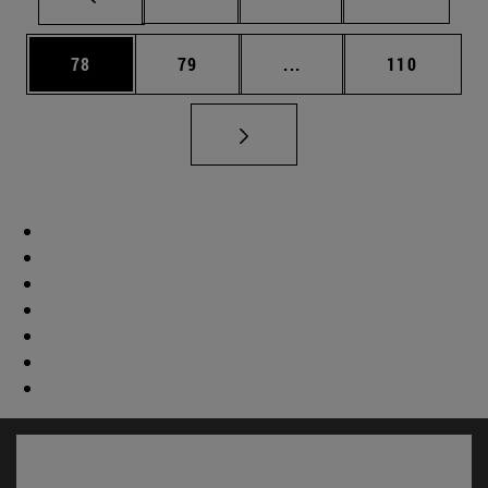
Página
Página
Páginas intermedias U
Página
78
79
...
110