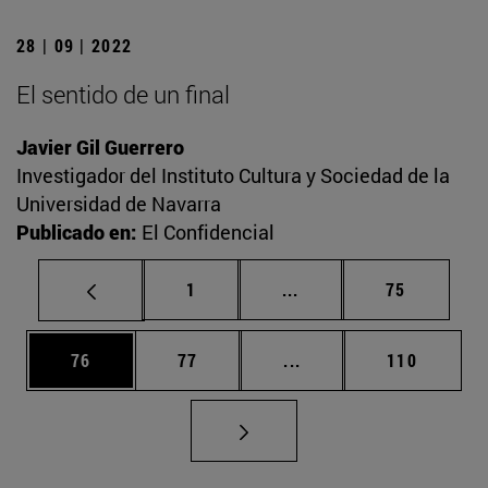
28 | 09 | 2022
El sentido de un final
Javier Gil Guerrero
Investigador del Instituto Cultura y Sociedad de la
Universidad de Navarra
Publicado en:
El Confidencial
Página
Páginas intermedias Us
Página
1
...
75
Página
Página
Páginas intermedias U
Página
76
77
...
110