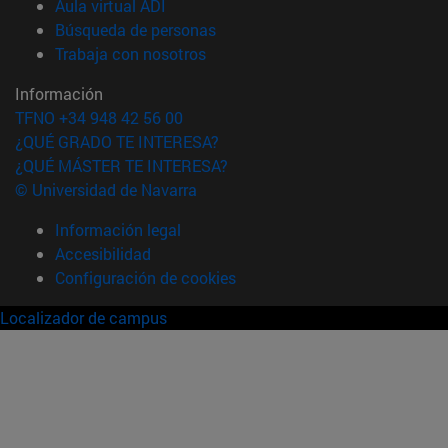
(abre en nueva ventana)
Aula virtual ADI
(abre en nueva ventana)
Búsqueda de personas
(abre en nueva ventana)
Trabaja con nosotros
Información
TFNO +34 948 42 56 00
¿QUÉ GRADO TE INTERESA?
¿QUÉ MÁSTER TE INTERESA?
© Universidad de Navarra
Información legal
Accesibilidad
Configuración de cookies
Localizador de campus