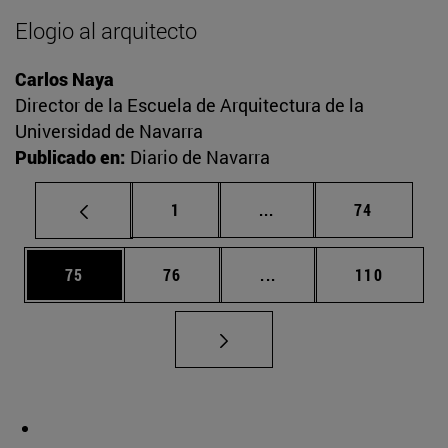
Elogio al arquitecto
Carlos Naya
Director de la Escuela de Arquitectura de la
Universidad de Navarra
Publicado en:
Diario de Navarra
Página
Páginas intermedias Us
Página
1
...
74
Página
Página
Páginas intermedias U
Página
75
76
...
110