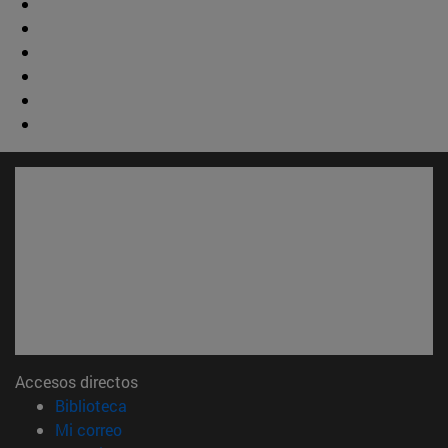
Accesos directos
(abre en nueva ventana)
Biblioteca
(abre en nueva ventana)
Mi correo