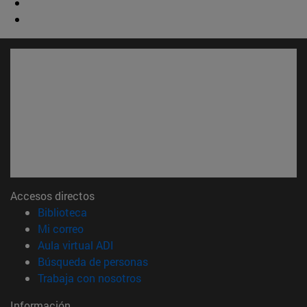
Accesos directos
(abre en nueva ventana)
Biblioteca
(abre en nueva ventana)
Mi correo
(abre en nueva ventana)
Aula virtual ADI
(abre en nueva ventana)
Búsqueda de personas
(abre en nueva ventana)
Trabaja con nosotros
Información