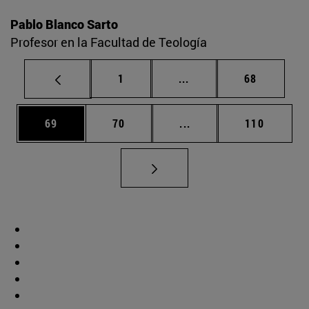
Pablo Blanco Sarto
Profesor en la Facultad de Teología
Página
Páginas intermedias Us
Página
1
...
68
Página
Página
Páginas intermedias U
Página
69
70
...
110