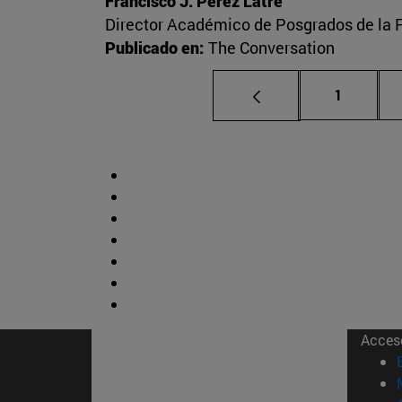
Francisco J. Pérez Latre
Director Académico de Posgrados de la 
Publicado en:
The Conversation
Página
1
Acces