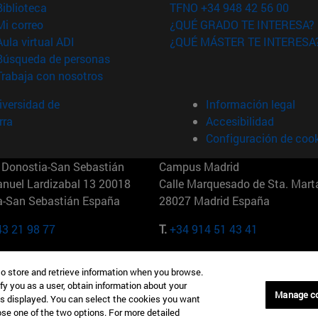
(abre en nueva ventana)
Biblioteca
TFNO +34 948 42 56 00
(abre en nueva ventana)
Mi correo
¿QUÉ GRADO TE INTERESA?
(abre en nueva ventana)
Aula virtual ADI
¿QUÉ MÁSTER TE INTERESA
(abre en nueva ventana)
Búsqueda de personas
(abre en nueva ventana)
Trabaja con nosotros
versidad de
Información legal
rra
Accesibilidad
Configuración de coo
Donostia-San Sebastián
Campus Madrid
anuel Lardizabal 13 20018
Calle Marquesado de Sta. Marta
a-San Sebastián España
28027 Madrid España
43 21 98 77
T.
+34 914 51 43 41
Nueva York (IESE)
Campus Munich (IESE)
to store and retrieve information when you browse.
7th St 10019-2201 Nueva York
Maria-Theresia-Straße 15 8167
fy you as a user, obtain information about your
Múnich Alemania
Manage c
is displayed. You can select the cookies you want
oose one of the two options. For more detailed