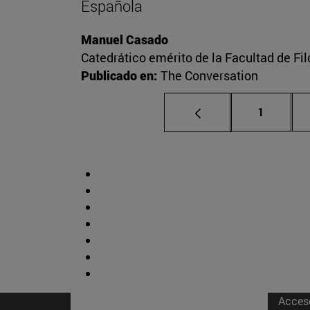
Española
Manuel Casado
Catedrático emérito de la Facultad de Fil
Publicado en:
The Conversation
Página
1
Acces