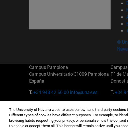
© Uni
Nava
Campus Pamplona
Campus 
Campus Universitario 31009 Pamplona
Pº de M
España
Donosti
T.
+34 948 42 56 00
info@unav.es
T.
+34 9
Campus Madrid (IESE)
Campus 
The University of Navarra website uses our own and third-party cookies 
Camino del Cerro Águila 3 28023
165 W 5
Different types of cookies have different purposes. For example, to identi
Madrid España
EE.UU
browsing habits respecting your privacy, or personalize how the content 
to enable or accept them all. This banner will remain active until you ch