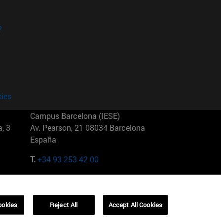
?
kies
Campus Barcelona (IESE)
, 3
Av. Pearson, 21 08034 Barcelona
España
T.
+34 93 253 42 00
Campus Sao Paulo (IESE)
5
Rua Martiniano de Carvalho, 573
01321001 Bela Vista Brasil
ookies
Reject All
Accept All Cookies