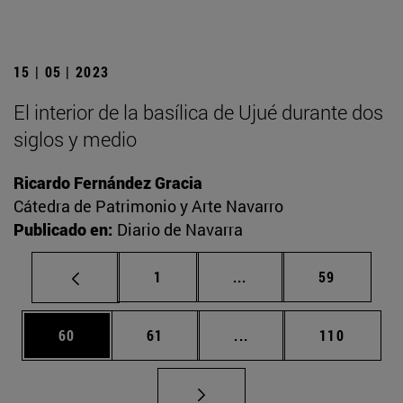
15 | 05 | 2023
El interior de la basílica de Ujué durante dos
siglos y medio
Ricardo Fernández Gracia
Cátedra de Patrimonio y Arte Navarro
Publicado en:
Diario de Navarra
Página
Páginas intermedias Us
Página
1
...
59
Página
Página
Páginas intermedias U
Página
60
61
...
110