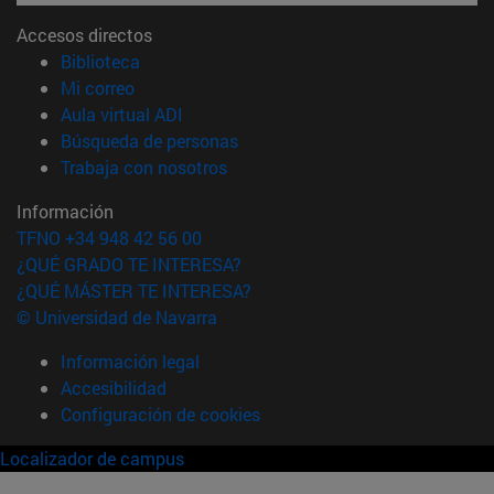
Accesos directos
(abre en nueva ventana)
Biblioteca
(abre en nueva ventana)
Mi correo
(abre en nueva ventana)
Aula virtual ADI
(abre en nueva ventana)
Búsqueda de personas
(abre en nueva ventana)
Trabaja con nosotros
Información
TFNO +34 948 42 56 00
¿QUÉ GRADO TE INTERESA?
¿QUÉ MÁSTER TE INTERESA?
© Universidad de Navarra
Información legal
Accesibilidad
Configuración de cookies
Localizador de campus