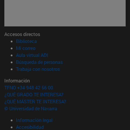
Accesos directos
(abre en nueva ventana)
Biblioteca
(abre en nueva ventana)
Mi correo
(abre en nueva ventana)
Aula virtual ADI
(abre en nueva ventana)
Búsqueda de personas
(abre en nueva ventana)
Trabaja con nosotros
Información
TFNO +34 948 42 56 00
¿QUÉ GRADO TE INTERESA?
¿QUÉ MÁSTER TE INTERESA?
© Universidad de Navarra
Información legal
Accesibilidad