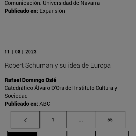
Comunicación. Universidad de Navarra
Publicado en:
Expansión
11 | 08 | 2023
Robert Schuman y su idea de Europa
Rafael Domingo Oslé
Catedrático Álvaro D'Ors del Instituto Cultura y
Sociedad
Publicado en:
ABC
Página
Páginas intermedias Us
Página
1
...
55