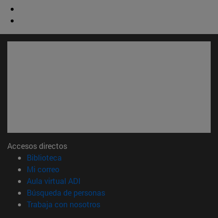
Accesos directos
(abre en nueva ventana)
Biblioteca
(abre en nueva ventana)
Mi correo
(abre en nueva ventana)
Aula virtual ADI
(abre en nueva ventana)
Búsqueda de personas
(abre en nueva ventana)
Trabaja con nosotros