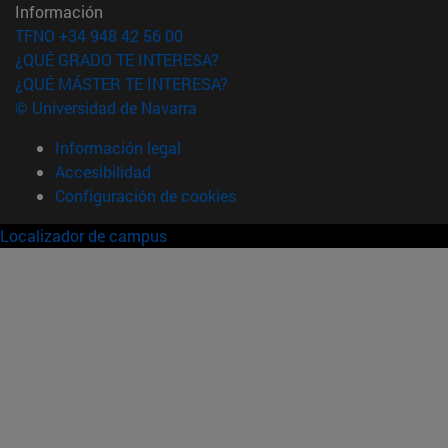
Información
TFNO +34 948 42 56 00
¿QUÉ GRADO TE INTERESA?
¿QUÉ MÁSTER TE INTERESA?
© Universidad de Navarra
Información legal
Accesibilidad
Configuración de cookies
Localizador de campus