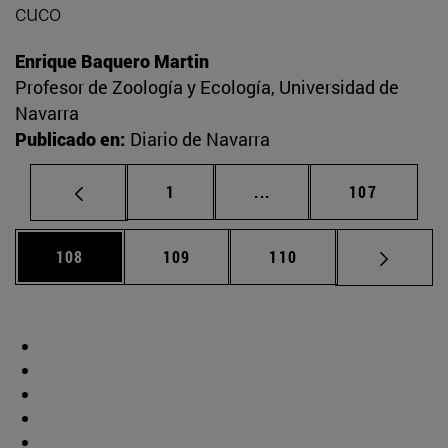
cuco
Enrique Baquero Martin
Profesor de Zoología y Ecología, Universidad de
Navarra
Publicado en:
Diario de Navarra
Página
Páginas intermedias Us
Página
1
...
107
Página
Página
Página
108
109
110