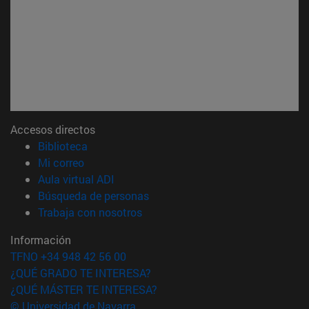
Accesos directos
(abre en nueva ventana)
Biblioteca
(abre en nueva ventana)
Mi correo
(abre en nueva ventana)
Aula virtual ADI
(abre en nueva ventana)
Búsqueda de personas
(abre en nueva ventana)
Trabaja con nosotros
Información
TFNO +34 948 42 56 00
¿QUÉ GRADO TE INTERESA?
¿QUÉ MÁSTER TE INTERESA?
© Universidad de Navarra