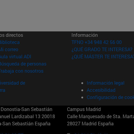
os directos
Información
(abre en nueva ventana)
Biblioteca
TFNO +34 948 42 56 00
(abre en nueva ventana)
Mi correo
¿QUÉ GRADO TE INTERESA?
(abre en nueva ventana)
Aula virtual ADI
¿QUÉ MÁSTER TE INTERESA
(abre en nueva ventana)
Búsqueda de personas
(abre en nueva ventana)
Trabaja con nosotros
versidad de
Información legal
rra
Accesibilidad
Configuración de coo
Donostia-San Sebastián
Campus Madrid
anuel Lardizabal 13 20018
Calle Marquesado de Sta. Marta
a-San Sebastián España
28027 Madrid España