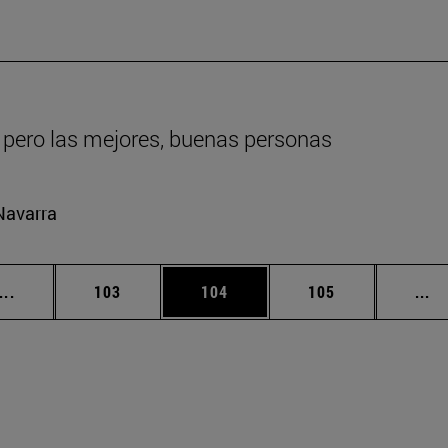
 pero las mejores, buenas personas
Navarra
Páginas intermedias Use TAB para desplazarse.
Página
Página
Página
Pá
...
103
104
105
...