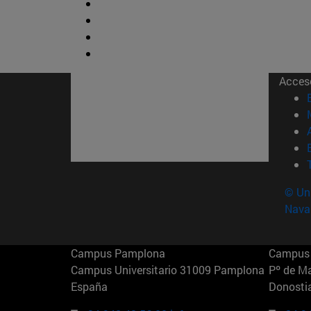
Acces
© Uni
Nava
Campus Pamplona
Campus 
Campus Universitario 31009 Pamplona
Pº de M
España
Donosti