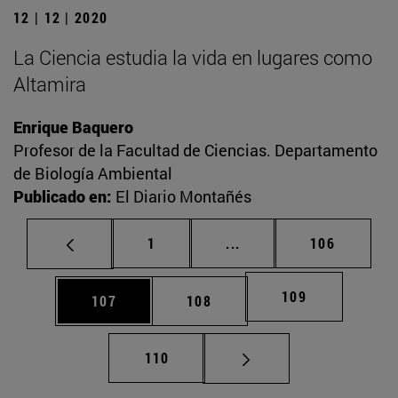
12 | 12 | 2020
La Ciencia estudia la vida en lugares como
Altamira
Enrique Baquero
Profesor de la Facultad de Ciencias. Departamento
de Biología Ambiental
Publicado en:
El Diario Montañés
Página
Páginas intermedias Us
Página
1
...
106
Página
109
Página
Página
107
108
Página
110