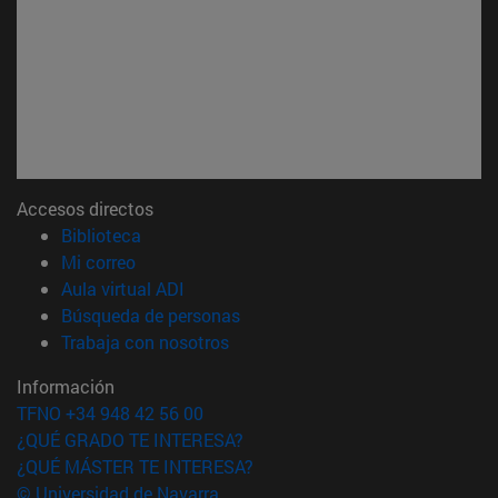
Accesos directos
(abre en nueva ventana)
Biblioteca
(abre en nueva ventana)
Mi correo
(abre en nueva ventana)
Aula virtual ADI
(abre en nueva ventana)
Búsqueda de personas
(abre en nueva ventana)
Trabaja con nosotros
Información
TFNO +34 948 42 56 00
¿QUÉ GRADO TE INTERESA?
¿QUÉ MÁSTER TE INTERESA?
© Universidad de Navarra