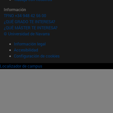
Información
TFNO +34 948 42 56 00
¿QUÉ GRADO TE INTERESA?
¿QUÉ MÁSTER TE INTERESA?
© Universidad de Navarra
Información legal
Accesibilidad
Configuración de cookies
Localizador de campus