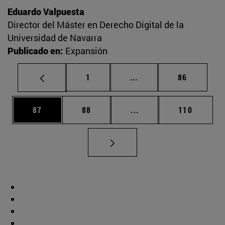
Eduardo Valpuesta
Director del Máster en Derecho Digital de la
Universidad de Navarra
Publicado en:
Expansión
Página
Páginas intermedias Us
Página
1
...
86
Página
Página
Páginas intermedias U
Página
87
88
...
110