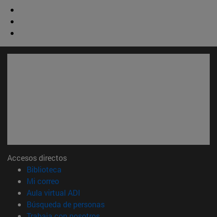
Accesos directos
(abre en nueva ventana)
Biblioteca
(abre en nueva ventana)
Mi correo
(abre en nueva ventana)
Aula virtual ADI
(abre en nueva ventana)
Búsqueda de personas
(abre en nueva ventana)
Trabaja con nosotros