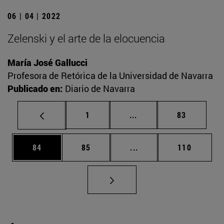
06 | 04 | 2022
Zelenski y el arte de la elocuencia
María José Gallucci
Profesora de Retórica de la Universidad de Navarra
Publicado en:
Diario de Navarra
Página
Páginas intermedias Us
Página
1
...
83
Página
Página
Páginas intermedias U
Página
84
85
...
110