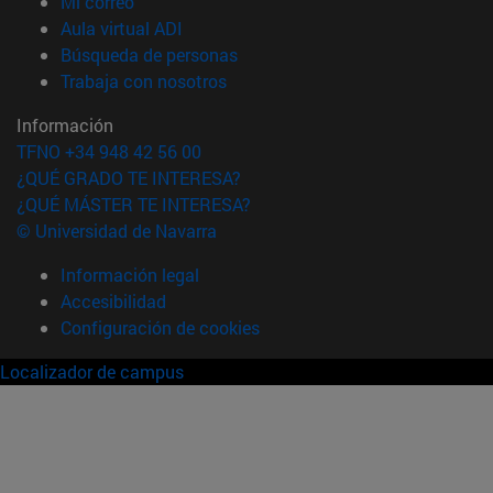
(abre en nueva ventana)
Mi correo
(abre en nueva ventana)
Aula virtual ADI
(abre en nueva ventana)
Búsqueda de personas
(abre en nueva ventana)
Trabaja con nosotros
Información
TFNO +34 948 42 56 00
¿QUÉ GRADO TE INTERESA?
¿QUÉ MÁSTER TE INTERESA?
© Universidad de Navarra
Información legal
Accesibilidad
Configuración de cookies
Localizador de campus