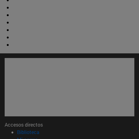
Accesos directos
(abre en nueva ventana)
Biblioteca