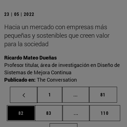
23 | 05 | 2022
Hacia un mercado con empresas más
pequeñas y sostenibles que creen valor
para la sociedad
Ricardo Mateo Dueñas
Profesor titular, área de investigación en Diseño de
Sistemas de Mejora Continua
Publicado en:
The Conversation
Página
Páginas intermedias Us
Página
1
...
81
Página
Página
Páginas intermedias U
Página
82
83
...
110