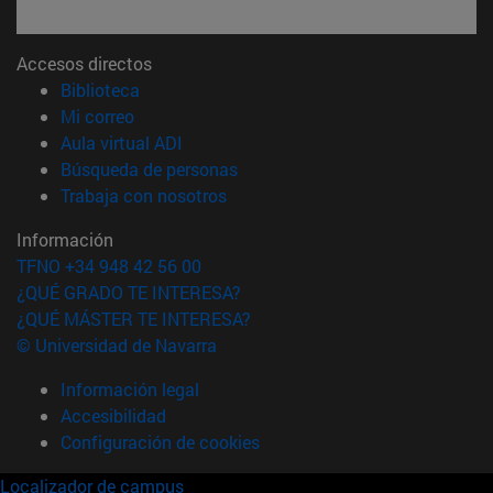
Accesos directos
(abre en nueva ventana)
Biblioteca
(abre en nueva ventana)
Mi correo
(abre en nueva ventana)
Aula virtual ADI
(abre en nueva ventana)
Búsqueda de personas
(abre en nueva ventana)
Trabaja con nosotros
Información
TFNO +34 948 42 56 00
¿QUÉ GRADO TE INTERESA?
¿QUÉ MÁSTER TE INTERESA?
© Universidad de Navarra
Información legal
Accesibilidad
Configuración de cookies
Localizador de campus