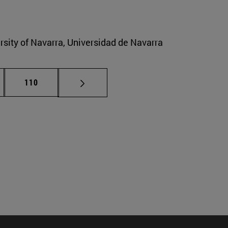
ersity of Navarra, Universidad de Navarra
nas intermedias Use TAB para desplazarse.
Página
110