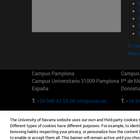
© Uni
Nava
Campus Pamplona
Campus 
Campus Universitario 31009 Pamplona
Pº de M
España
Donosti
T.
+34 948 42 56 00
info@unav.es
T.
+34 9
Campus Madrid (IESE)
Campus 
The University of Navarra website uses our own and third-party cookies 
Camino del Cerro Águila 3 28023
165 W 5
Different types of cookies have different purposes. For example, to identi
Madrid España
EE.UU
browsing habits respecting your privacy, or personalize how the content 
to enable or accept them all. This banner will remain active until you ch