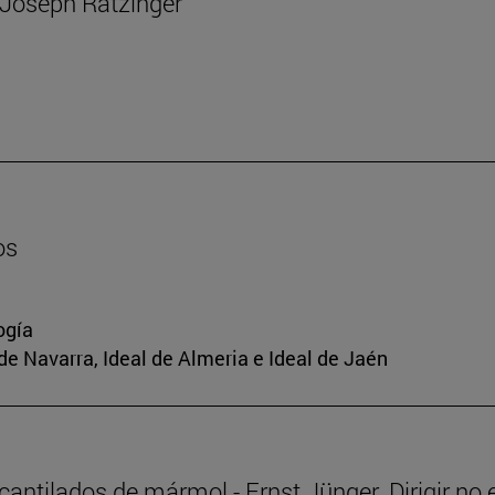
e Joseph Ratzinger
os
ogía
de Navarra, Ideal de Almeria e Ideal de Jaén
 acantilados de mármol - Ernst Jünger. Dirigir no