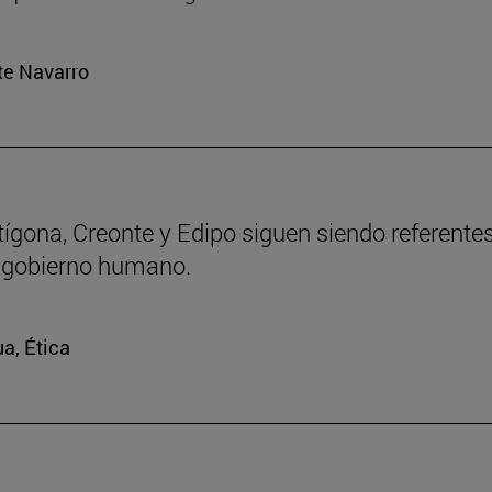
rte Navarro
ntígona, Creonte y Edipo siguen siendo referente
 gobierno humano.
ua, Ética