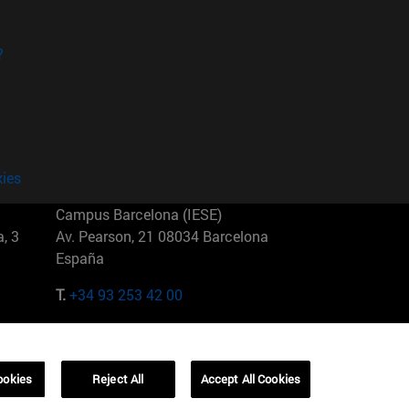
?
kies
Campus Barcelona (IESE)
, 3
Av. Pearson, 21 08034 Barcelona
España
T.
+34 93 253 42 00
Campus Sao Paulo (IESE)
5
Rua Martiniano de Carvalho, 573
01321001 Bela Vista Brasil
ookies
Reject All
Accept All Cookies