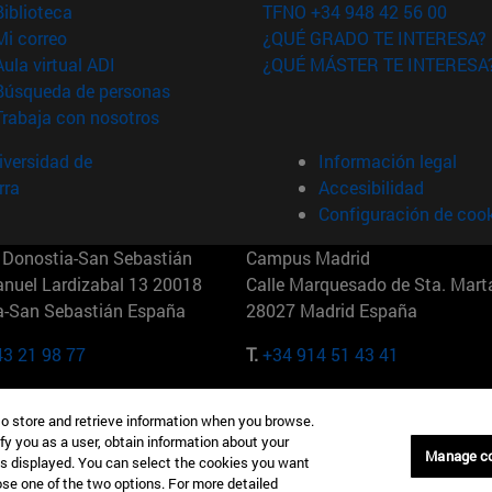
(abre en nueva ventana)
Biblioteca
TFNO +34 948 42 56 00
(abre en nueva ventana)
Mi correo
¿QUÉ GRADO TE INTERESA?
(abre en nueva ventana)
Aula virtual ADI
¿QUÉ MÁSTER TE INTERESA
(abre en nueva ventana)
Búsqueda de personas
(abre en nueva ventana)
Trabaja con nosotros
versidad de
Información legal
rra
Accesibilidad
Configuración de coo
Donostia-San Sebastián
Campus Madrid
anuel Lardizabal 13 20018
Calle Marquesado de Sta. Marta
a-San Sebastián España
28027 Madrid España
43 21 98 77
T.
+34 914 51 43 41
Nueva York (IESE)
Campus Munich (IESE)
to store and retrieve information when you browse.
7th St 10019-2201 Nueva York
Maria-Theresia-Straße 15 8167
fy you as a user, obtain information about your
Múnich Alemania
Manage c
is displayed. You can select the cookies you want
oose one of the two options. For more detailed