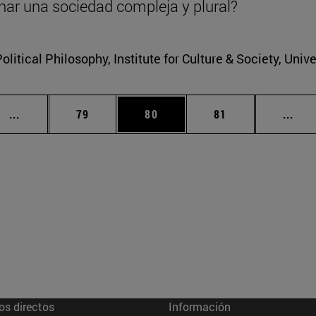
nar una sociedad compleja y plural?
litical Philosophy, Institute for Culture & Society, Univ
Páginas intermedias Use TAB para desplazarse.
Página
Página
Página
Pági
...
79
80
81
...
os directos
Información