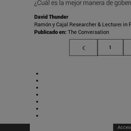
¿Cuál es la mejor manera de gober
David Thunder
Ramón y Cajal Researcher & Lecturer in Po
Publicado en:
The Conversation
Página
1
Acces