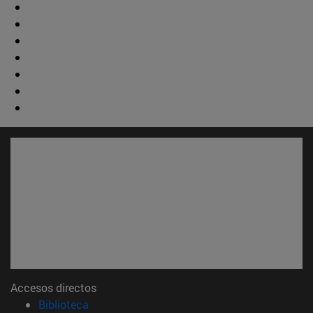
Accesos directos
(abre en nueva ventana)
Biblioteca