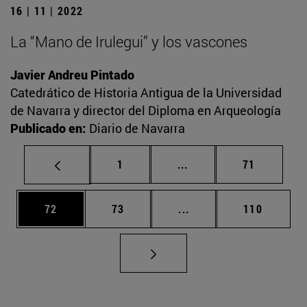
16 | 11 | 2022
La “Mano de Irulegui” y los vascones
Javier Andreu Pintado
Catedrático de Historia Antigua de la Universidad
de Navarra y director del Diploma en Arqueología
Publicado en:
Diario de Navarra
Página
Páginas intermedias Us
Página
1
...
71
Página
Página
Páginas intermedias U
Página
72
73
...
110