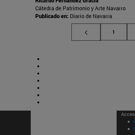
Ricardo Fernández Gracia
Cátedra de Patrimonio y Arte Navarro
Publicado en:
Diario de Navarra
Página
1
Acces