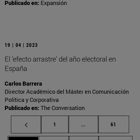
Publicado en:
Expansión
19 | 04 | 2023
El ‘efecto arrastre’ del año electoral en
España
Carlos Barrera
Director Académico del Máster en Comunicación
Política y Corporativa
Publicado en:
The Conversation
Página
Páginas intermedias Us
Página
1
...
61