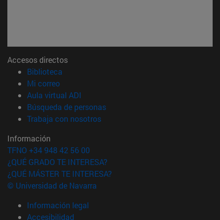
Accesos directos
(abre en nueva ventana)
Biblioteca
(abre en nueva ventana)
Mi correo
(abre en nueva ventana)
Aula virtual ADI
(abre en nueva ventana)
Búsqueda de personas
(abre en nueva ventana)
Trabaja con nosotros
Información
TFNO +34 948 42 56 00
¿QUÉ GRADO TE INTERESA?
¿QUÉ MÁSTER TE INTERESA?
© Universidad de Navarra
Información legal
Accesibilidad